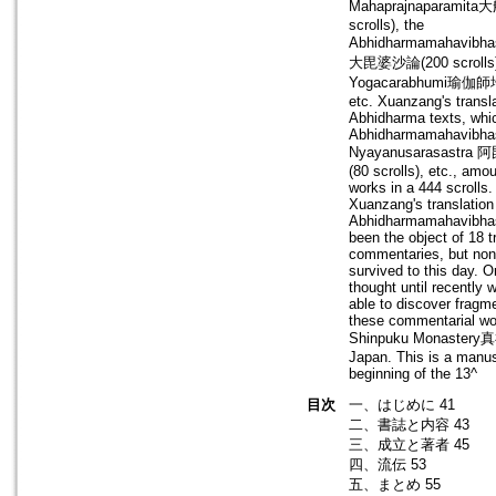
Mahaprajnaparamit
scrolls), the
Abhidharmamahavib
大毘婆沙論(200 scrolls)
Yogacarabhumi瑜伽師地論
etc. Xuanzang's transla
Abhidharma texts, whic
Abhidharmamahavibhas
Nyayanusarasast
(80 scrolls), etc., amou
works in a 444 scrolls.
Xuanzang's translation
Abhidharmamahavibha
been the object of 18 tr
commentaries, but non
survived to this day. O
thought until recently
able to discover fragm
these commentarial wo
Shinpuku Monastery
Japan. This is a manus
beginning of the 13^
目次
一、はじめに 41
二、書誌と内容 43
三、成立と著者 45
四、流伝 53
五、まとめ 55