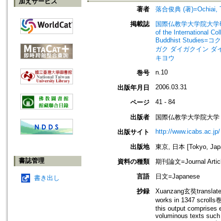
加えサービス
著者
落合俊典 (著)=Ochiai, Tos
掲載誌
国際仏教学大学院大学研究
of the International Co
Buddhist Studie
ガク ダイガクイン ダ
キヨウ
n.10
巻号
2006.03.31
出版年月日
41 - 84
ページ
出版者
国際仏教学大学院大学
http://www.icabs.ac.jp/
出版サイト
出版地
東京, 日本 [Tokyo, Jap
書誌管理
資料の種類
期刊論文=Journal Artic
言語
日文=Japanese
書き出し
抄録
Xuanzang玄奘translated 
works in 1347 scrolls巻.
this output comprises 
voluminous texts such