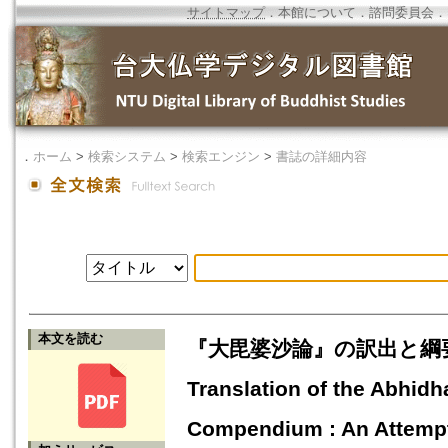
サイトマップ
．
本館について
．
諮問委員会
．
．
ホーム
>
検索システム
>
検索エンジン
>
書誌の詳細内容
本文を読む
『大毘婆沙論』の訳出と綱要
Translation of the Abhid
Compendium : An Attemp