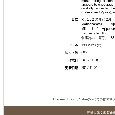
most striking differen
appears to encourage t
cordially requested t
(Valmiki and Vyasa), w
目次
R．1．2 の邦訳 201
Mahabharata1．1（Ap
MBh．1．1（Appendi
Parvan －list 186
叙事詩の「書写」 183
ISSN
13434128 (P)
606
ヒット数
2016.01.18
作成日
2017.11.01
更新日期
Chrome, Firefox, Safari(
臺灣大學
文學院佛