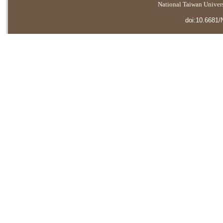
National Taiwan Universi
doi:10.6681