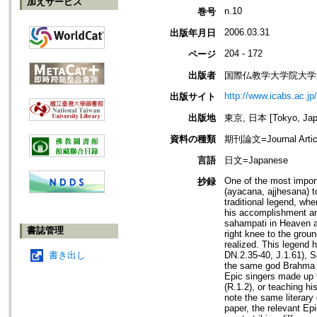
加えサービス
n.10
巻号
2006.03.31
出版年月日
204 - 172
ページ
出版者
国際仏教学大学院大学
http://www.icabs.ac.jp/
出版サイト
出版地
東京, 日本 [Tokyo, Jap
資料の種類
期刊論文=Journal Artic
言語
日文=Japanese
One of the most import
抄録
(ayacana, ajjhesana) t
traditional legend, wh
his accomplishment and
sahampati in Heaven ap
書誌管理
right knee to the grou
realized. This legend 
書き出し
DN.2.35-40, J.1.61), S
the same god Brahma a
Epic singers made up 
(R.1.2), or teaching hi
note the same literary
paper, the relevant Epi