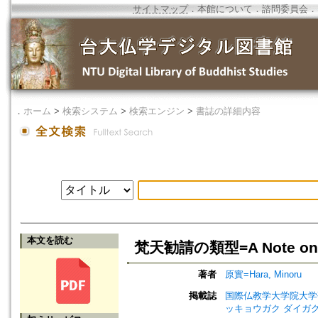
サイトマップ
．
本館について
．
諮問委員会
．
．
ホーム
>
検索システム
>
検索エンジン
>
書誌の詳細内容
本文を読む
梵天勧請の類型=A Note on t
著者
原實=Hara, Minoru
掲載誌
国際仏教学大学院大学研究紀要=Jo
ッキョウガク ダイガク