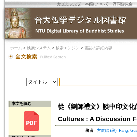
サイトマップ
．
本館について
．
諮問委員会
．
．
ホーム
>
検索システム
>
検索エンジン
>
書誌の詳細内容
本文を読む
從《劉師禮文》談中印文化的匯流=The
Cultures : A Discussion 
著者
方廣錩 (著)=Fang, Guan