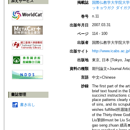
加えサービス
掲載誌
国際仏教学大学院大学研究紀要=Jo
ッキョウガク ダイガク
n.11
巻号
2007.03.31
出版年月日
114 - 100
ページ
出版者
国際仏教学大学院大学
http://www.icabs.ac.jp/
出版サイト
出版地
東京, 日本 [Tokyo, Jap
資料の種類
期刊論文=Journal Artic
言語
中文=Chinese
抄録
The first part of the a
brief text found in the
書誌管理
succinct instructions 
place patterns clearly 
of sins, and its scrupu
書き出し
wishes fulfilled所愿隨意
of the Thirty-three G
Liu'劉師must be Liu S
gao seng zhuan 續高〓傅. 