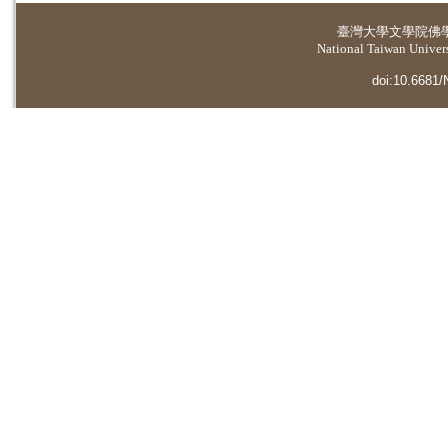
臺灣大學
文學院佛
National Taiwan Universi
doi:10.6681