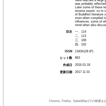
have reached a large g
was probably reflected
Later some of these te
reverse export, so to 
of Buddhist literature 
even when compiled in 
influences, some of wh
mind when also discuss
目次
一、114
二、113
三、108
四、102
ISSN
13434128 (P)
863
ヒット数
2016.01.18
作成日
2017.11.01
更新日期
Chrome, Firefox, Safari(