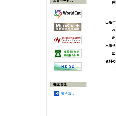
加えサービス
掲
出版年
ペ
出
出版サ
出
資料の
書誌管理
書き出し