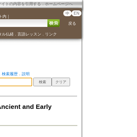
サイトの内容を引用する
．
ホームページへ
中
EN
ト内
｜
戻る
タル仏経
言語レッスン
リンク
．
．
．
検索履歴
．
説明
Ancient and Early