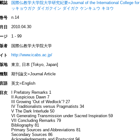
載誌
国際仏教学大学院大学研究紀要=Journal of the International College for
ッキョウガク ダイガクイン ダイガク ケンキュウ キヨウ
n.14
巻号
2010.04.30
月日
1 - 99
ージ
版者
国際仏教学大学院大学
http://www.icabs.ac.jp/
イト
版地
東京, 日本 [Tokyo, Japan]
種類
期刊論文=Journal Article
言語
英文=English
I Prefatory Remarks 1
目次
II Auspicious Dawn 7
III Growing ʻOut of Wedlockʼ? 27
IV Traditionalists versus Pragmatists 34
V The Dark Interlude 50
VI Generating Transmission under Sacred Inspiration 59
VII Concluding Remarks 79
Bibliography 81
Primary Sources and Abbreviations 81
Secondary Sources 86
Acknowledgements and Postscript 94