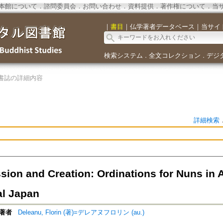
本館について
．
諮問委員会
．
お問い合わせ
．
資料提供
．
著作権について
．
当
｜
書目
｜
仏学著者データベース
｜
当サイ
検索システム
全文コレクション
デジ
．
．
書誌の詳細内容
詳細検索
sion and Creation: Ordinations for Nuns in 
l Japan
著者
Deleanu, Florin (著)=デレアヌフロリン (au.)