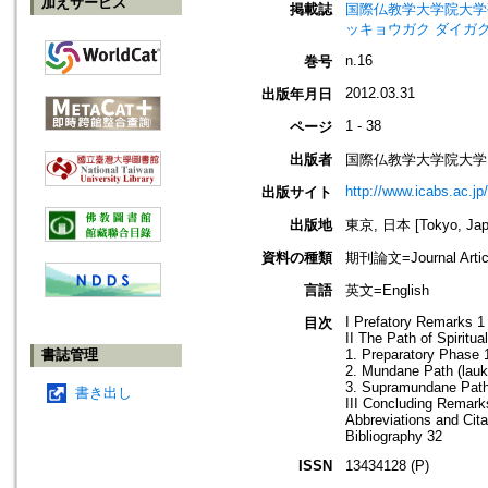
加えサービス
掲載誌
国際仏教学大学院大学研究紀要=Jo
ッキョウガク ダイガク
n.16
巻号
2012.03.31
出版年月日
1 - 38
ページ
出版者
国際仏教学大学院大学
http://www.icabs.ac.jp/
出版サイト
出版地
東京, 日本 [Tokyo, Jap
資料の種類
期刊論文=Journal Artic
言語
英文=English
I Prefatory Remarks 1
目次
II The Path of Spiritua
書誌管理
1. Preparatory Phase 
2. Mundane Path (lau
3. Supramundane Path 
書き出し
III Concluding Remark
Abbreviations and Cit
Bibliography 32
ISSN
13434128 (P)