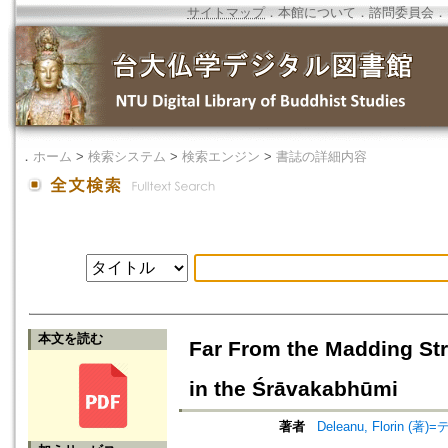
サイトマップ
．
本館について
．
諮問委員会
．
．
ホーム
>
検索システム
>
検索エンジン
>
書誌の詳細内容
本文を読む
Far From the Madding Stri
in the Śrāvakabhūmi
著者
Deleanu, Florin (