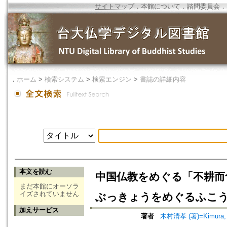
サイトマップ
．
本館について
．
諮問委員会
．
．
ホーム
>
検索システム
>
検索エンジン
>
書誌の詳細内容
本文を読む
中国仏教をめぐる「不耕而
まだ本館にオーソラ
イズされていません
ぶっきょうをめぐるふこ
加えサービス
著者
木村清孝 (著)=Kimura, Ki