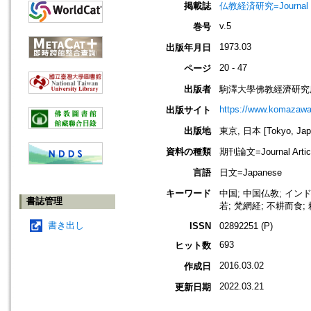
掲載誌
仏教経済研究=Journal 
v.5
巻号
1973.03
出版年月日
20 - 47
ページ
出版者
駒澤大學佛教經濟研究
https://www.komazawa-
出版サイト
出版地
東京, 日本 [Tokyo, Jap
資料の種類
期刊論文=Journal Artic
言語
日文=Japanese
キーワード
中国; 中国仏教; インド
書誌管理
若; 梵網経; 不耕而食; 
書き出し
ISSN
02892251 (P)
693
ヒット数
2016.03.02
作成日
2022.03.21
更新日期