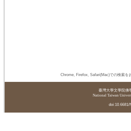
Chrome, Firefox, Safari(
臺灣大學
文學院佛
National Taiwan Universi
doi:10.6681