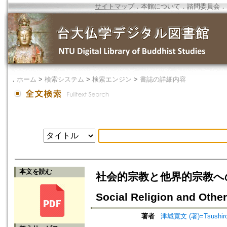
サイトマップ
．
本館について
．
諮問委員会
．
．
ホーム
>
検索システム
>
検索エンジン
>
書誌の詳細内容
本文を読む
社会的宗教と他界的宗教への序章
Social Religion and Other
著者
津城寛文 (著)=Tsushiro, 