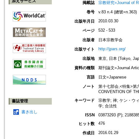
加えサービス
掲載誌
宗教研究=Journal of
巻号
v.83 n.4 (總號=n.363)
2010.03.30
出版年月日
532 - 533
ページ
出版者
日本宗教学会
http://jpars.org/
出版サイト
出版地
東京, 日本 [Tokyo, Jap
資料の種類
期刊論文=Journal Artic
言語
日文=Japanese
ノート
第十七部会,<特集>第六十八
CONVENTION OF TH
キーワード
宗教学; 禅; ケン・ウ
書誌管理
学; 合法性
書き出し
ISSN
03873293 (P); 2188385
476
ヒット数
2016.01.29
作成日