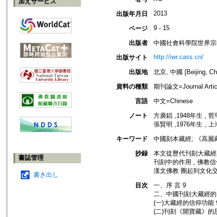
加えサービス
2013
出版年月日
9 - 15
ページ
出版者
中國社會科學院世界宗
http://iwr.cass.cn/
出版サイト
出版地
北京, 中國 [Beijing, Ch
資料の種類
期刊論文=Journal Artic
言語
中文=Chinese
ノート
方廣錩 ,1948年生 ,
張賢明 ,1976年生 
キーワード
中國刻本藏經; 《高麗
抄録
本文從歷代刊刻大藏經的
書誌管理
刊刻中的作用 , 佛
漢文佛教 圈起到文化交
書き出し
目次
一、序 言 9
二、中國刊刻大藏經的
(一)大藏經的信仰功能 
(二)刊刻《開寶藏》的