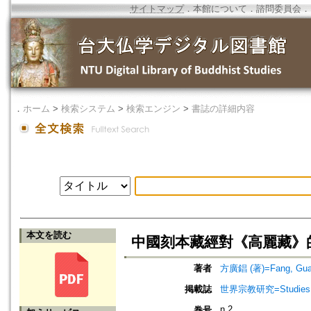
サイトマップ
．
本館について
．
諮問委員会
．
．
ホーム
>
検索システム
>
検索エンジン
>
書誌の詳細内容
本文を読む
中國刻本藏經對《高麗藏》
著者
方廣錩 (著)=Fang, Guan
掲載誌
世界宗教研究=Studies in 
n.2
巻号