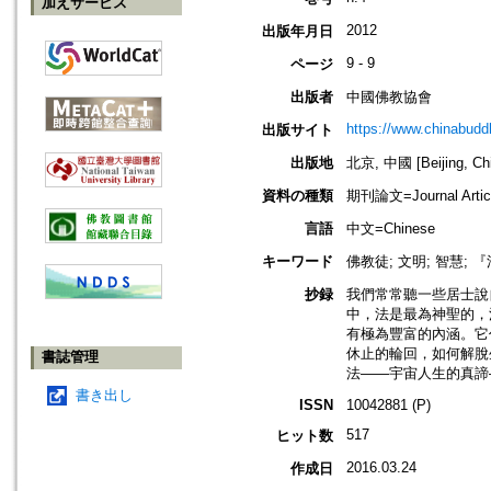
加えサービス
2012
出版年月日
9 - 9
ページ
出版者
中國佛教協會
https://www.chinabud
出版サイト
出版地
北京, 中國 [Beijing, Ch
資料の種類
期刊論文=Journal Artic
言語
中文=Chinese
キーワード
佛教徒; 文明; 智慧; 『
抄録
我們常常聽一些居士說
中，法是最為神聖的，
有極為豐富的內涵。它
休止的輪回，如何解脫
書誌管理
法——宇宙人生的真諦
書き出し
ISSN
10042881 (P)
517
ヒット数
2016.03.24
作成日