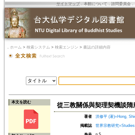
サイトマップ
．
本館について
．
諮問委員会
．
．
ホーム
>
検索システム
>
検索エンジン
>
書誌の詳細内容
本文を読む
從三教關係與契理契機談隋
著者
洪修平 (著)=Hong, Shiou
掲載誌
世界宗教研究=Studies in 
n.5
巻号