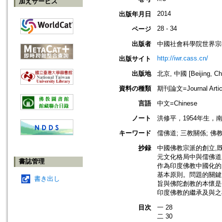
加えサービス
2014
出版年月日
28 - 34
ページ
出版者
中國社會科學院世界宗
http://iwr.cass.cn/
出版サイト
出版地
北京, 中國 [Beijing, Ch
資料の種類
期刊論文=Journal Artic
言語
中文=Chinese
ノート
洪修平，1954年生
キーワード
儒佛道; 三教關係; 佛
抄録
中國佛教宗派的創立,
元文化格局中與儒佛道
書誌管理
作為印度佛教中國化的
基本原則。問題的關鍵
書き出し
旨與佛陀創教的本懷是
印度佛教的繼承及與之
目次
一 28
二 30