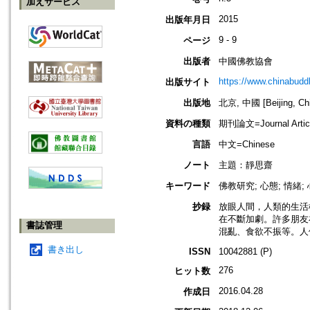
加えサービス
2015
出版年月日
9 - 9
ページ
出版者
中國佛教協會
https://www.chinabud
出版サイト
出版地
北京, 中國 [Beijing, Ch
資料の種類
期刊論文=Journal Artic
言語
中文=Chinese
ノート
主題：靜思齋
キーワード
佛教研究; 心態; 情緒;
抄録
放眼人間，人類的生活
在不斷加劇。許多朋友
書誌管理
混亂、食欲不振等。人
書き出し
ISSN
10042881 (P)
276
ヒット数
2016.04.28
作成日