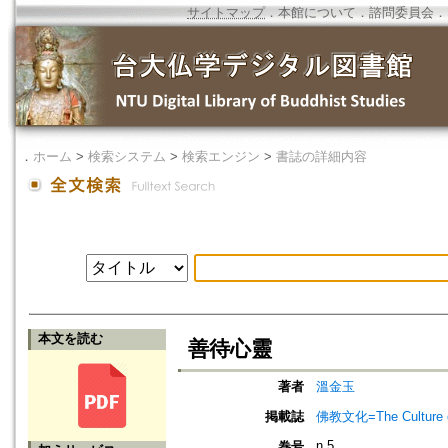
サイトマップ
．
本館について
．
諮問委員会
．
．
ホーム
>
検索システム
>
検索エンジン
>
書誌の詳細内容
本文を読む
善待心靈
著者
溫金玉
掲載誌
佛教文化=The Culture of
n.5
巻号