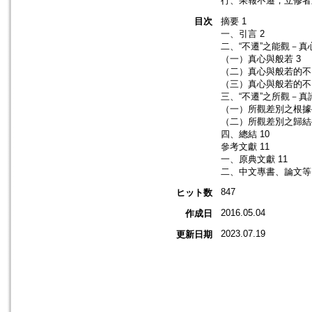
行、果報不遷，立修者
目次
摘要 1
一、引言 2
二、“不遷”之能觀－真
（一）真心與般若 3
（二）真心與般若的不
（三）真心與般若的不
三、“不遷”之所觀－真諦
（一）所觀差別之根據
（二）所觀差別之歸結
四、總結 10
參考文獻 11
一、原典文獻 11
二、中文專書、論文等 
847
ヒット数
2016.05.04
作成日
2023.07.19
更新日期