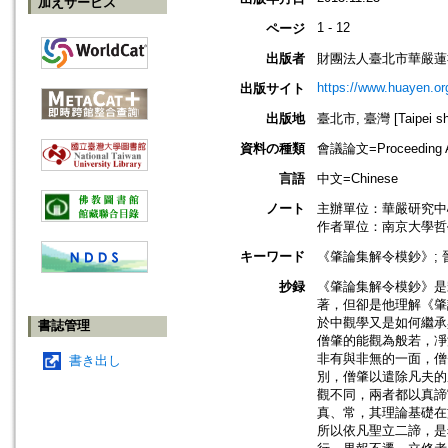
加えサービス
1 - 12
ページ
出版者
財團法人臺北市華嚴蓮
https://www.huayen.or
出版サイト
出版地
臺北市, 臺灣 [Taipei shi
資料の種類
會議論文=Proceeding Ar
言語
中文=Chinese
ノート
主辦單位：華嚴研究中
作者單位：南京大學哲
キーワード
《肇論集解令模鈔》; 
抄録
《肇論集解令模鈔》是
著，但卻是他理解《肇
於中觀學又是如何繼承
書誌管理
僧肇的能觀為般若，凈
非有與非無的一面，僧
書き出し
別，僧肇以遣除凡夫的
觀不同，兩者都以真諦
真、常，其理論基礎在
所以依凡聖立二諦，是