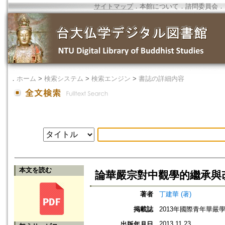
サイトマップ
．
本館について
．
諮問委員会
．
．
ホーム
>
検索システム
>
検索エンジン
>
書誌の詳細内容
本文を読む
論華嚴宗對中觀學的繼承與
著者
丁建華 (著)
掲載誌
2013年國際青年華嚴
2013.11.23
出版年月日