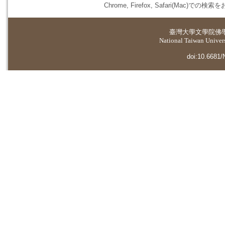
Chrome, Firefox, Safari(
臺灣大學
文學院佛
National Taiwan Universi
doi:10.6681