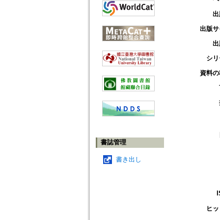
出
出版サ
出
シリ
資料の
書誌管理
書き出し
ヒッ