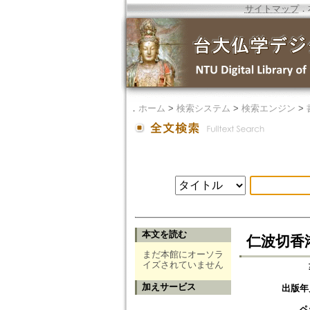
サイトマップ
．
．
ホーム
>
検索システム
>
検索エンジン
>
本文を読む
仁波切香
まだ本館にオーソラ
イズされていません
加えサービス
出版年
ペ