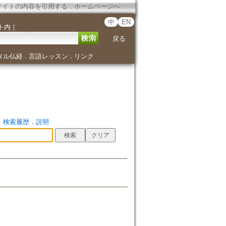
サイトの内容を引用する
．
ホームページへ
中
EN
ト内
｜
戻る
タル仏経
言語レッスン
リンク
．
．
．
検索履歴
．
説明