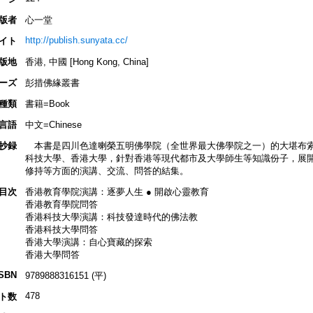
版者
心一堂
http://publish.sunyata.cc/
イト
版地
香港, 中國 [Hong Kong, China]
ーズ
彭措佛緣叢書
種類
書籍=Book
言語
中文=Chinese
抄録
本書是四川色達喇榮五明佛學院（全世界最大佛學院之一）的大堪布索
科技大學、香港大學，針對香港等現代都市及大學師生等知識份子，展
修持等方面的演講、交流、問答的結集。
目次
香港教育學院演講：逐夢人生 ● 開啟心靈教育
香港教育學院問答
香港科技大學演講：科技發達時代的佛法教
香港科技大學問答
香港大學演講：自心寶藏的探索
香港大學問答
ISBN
9789888316151 (平)
478
ト数