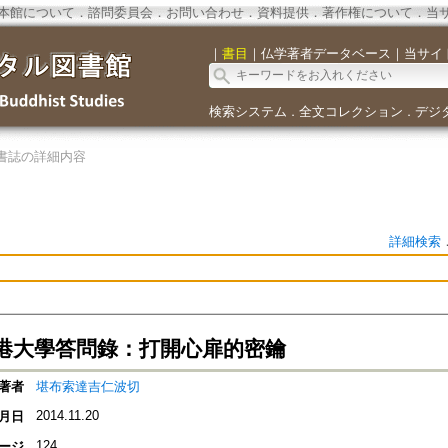
本館について
．
諮問委員会
．
お問い合わせ
．
資料提供
．
著作権について
．
当
｜
書目
｜
仏学著者データベース
｜
当サイ
検索システム
全文コレクション
デジ
．
．
書誌の詳細内容
詳細検索
港大學答問錄：打開心扉的密鑰
著者
堪布索達吉仁波切
2014.11.20
月日
124
ージ