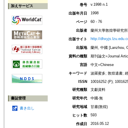
v.1998 n.1
巻号
加えサービス
1998
出版年月日
60 - 76
ページ
出版者
蘭州大學敦煌學研究所
http://dhxyjs.lzu.edu.c
出版サイト
出版地
蘭州, 中國 [Lanzhou, C
資料の種類
期刊論文=Journal Artic
言語
中文=Chinese
キーワード
波羅蜜多; 敦煌遺書; 經
ISSN
10016252 (P); 1001625
研究種類
文獻資料
書誌管理
研究年代
中國-無
研究地域
甘肅(敦煌)
書き出し
593
ヒット数
2016.05.12
作成日