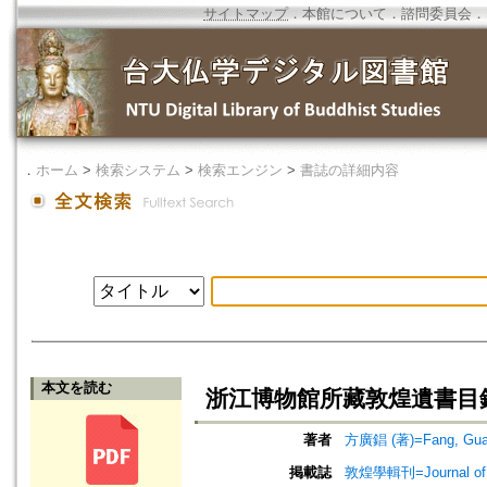
サイトマップ
．
本館について
．
諮問委員会
．
．
ホーム
>
検索システム
>
検索エンジン
>
書誌の詳細内容
本文を読む
浙江博物館所藏敦煌遺書目
著者
方廣錩 (著)=Fang, Guan
掲載誌
敦煌學輯刊=Journal of D