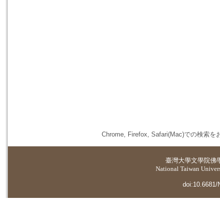
Chrome, Firefox, Safari(
臺灣大學
文學院佛
National Taiwan Universi
doi:10.6681