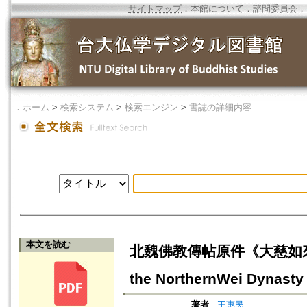
サイトマップ
．
本館について
．
諮問委員会
．
．
ホーム
>
検索システム
>
検索エンジン
>
書誌の詳細内容
本文を読む
北魏佛教傳帖原件《大慈如來告疏》研究
the NorthernWei Dynasty
著者
王惠民