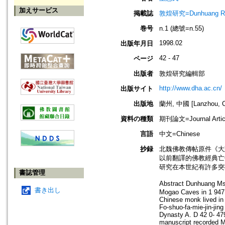
加えサービス
掲載誌
敦煌研究=Dunhuang Re
巻号
n.1 (總號=n.55)
1998.02
出版年月日
42 - 47
ページ
出版者
敦煌研究編輯部
http://www.dha.ac.cn/
出版サイト
出版地
蘭州, 中國 [Lanzhou, C
資料の種類
期刊論文=Journal Artic
言語
中文=Chinese
抄録
北魏佛教傳帖原件《大
以前翻譯的佛教經典亡
研究在本世紀有許多突
書誌管理
Abstract Dunhuang Ms
書き出し
Mogao Caves in 1 947 ,
Chinese monk lived in t
Fo-shuo-fa-mie-jin-jin
Dynasty A. D 42 0- 47
manuscript recorded M