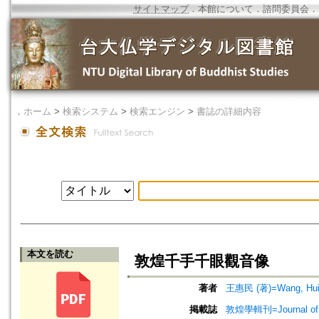
サイトマップ
．
本館について
．
諮問委員会
．
．
ホーム
>
検索システム
>
検索エンジン
>
書誌の詳細内容
本文を読む
敦煌千手千眼觀音像
著者
王惠民 (著)=Wang, Hui-
掲載誌
敦煌學輯刊=Journal of D