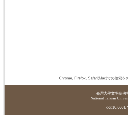
Chrome, Firefox, Safari(
臺灣大學
文學院佛
National Taiwan Universi
doi:10.6681