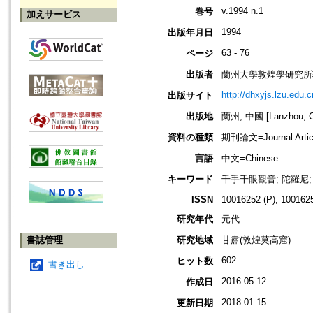
v.1994 n.1
巻号
加えサービス
1994
出版年月日
63 - 76
ページ
出版者
蘭州大學敦煌學研究所
http://dhxyjs.lzu.edu.c
出版サイト
出版地
蘭州, 中國 [Lanzhou, C
資料の種類
期刊論文=Journal Artic
言語
中文=Chinese
キーワード
千手千眼觀音; 陀羅尼; 
ISSN
10016252 (P); 1001625
研究年代
元代
書誌管理
研究地域
甘肅(敦煌莫高窟)
602
ヒット数
書き出し
2016.05.12
作成日
2018.01.15
更新日期