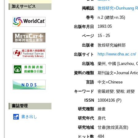
加えサービス
掲載誌
敦煌研究=Dunhuang Re
巻号
n.2 (總號=n.35)
1993.05
出版年月日
15 - 25
ページ
出版者
敦煌研究編輯部
http://www.dha.ac.cn/
出版サイト
出版地
蘭州, 中國 [Lanzhou, C
資料の種類
期刊論文=Journal Artic
言語
中文=Chinese
キーワード
密嚴經變; 變相; 經變
ISSN
10004106 (P)
書誌管理
研究種類
繪畫
書き出し
研究年代
唐代
研究地域
甘肅(敦煌莫高窟)
484
ヒット数