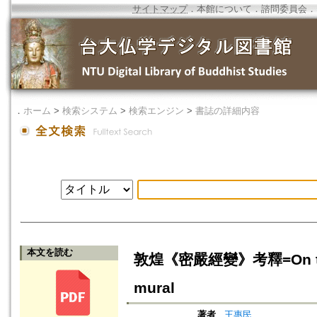
サイトマップ
．
本館について
．
諮問委員会
．
．
ホーム
>
検索システム
>
検索エンジン
>
書誌の詳細内容
本文を読む
敦煌《密嚴經變》考釋=On the Ill
mural
著者
王惠民