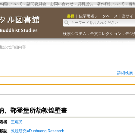
本館について
．
諮問委員会
．
お問い合わせ
．
資料提供
．
著作権について
．
当
｜
書目
｜
仏学著者データベース
｜
当サイ
検索システム
全文コレクション
デジ
．
．
書誌の詳細内容
詳細検索
納、鄂登堡所劫敦煌壁畫
著者
王惠民
載誌
敦煌研究=Dunhuang Research