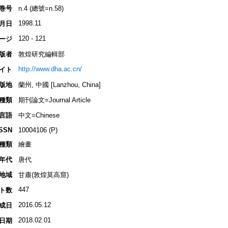
巻号
n.4 (總號=n.58)
1998.11
月日
120 - 121
ージ
版者
敦煌研究編輯部
http://www.dha.ac.cn/
イト
版地
蘭州, 中國 [Lanzhou, China]
種類
期刊論文=Journal Article
言語
中文=Chinese
ISSN
10004106 (P)
種類
繪畫
年代
唐代
地域
甘肅(敦煌莫高窟)
447
ト数
2016.05.12
成日
2018.02.01
日期