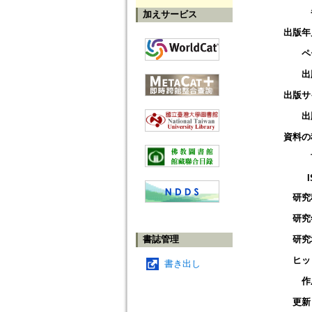
加えサービス
出版年
ペ
出
出版サ
出
資料の
研究
研究
書誌管理
研究
ヒッ
書き出し
作
更新