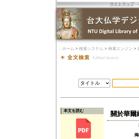
サイトマップ
．
．
ホーム
>
検索システム
>
検索エンジン
>
本文を読む
關於華爾
掲