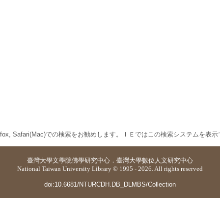
 Firefox, Safari(Mac)での検索をお勧めします。ＩＥではこの検索システムを
臺灣大學
文學院佛學研究中心
．
臺灣大學數位人文研究中心
National Taiwan University Library © 1995 - 2026. All rights reserved
doi:10.6681/NTURCDH.DB_DLMBS/Collection