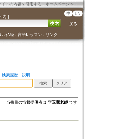
サイトの内容を引用する
．
ホームページへ
中
EN
ト内
｜
戻る
タル仏経
言語レッスン
リンク
．
．
．
検索履歴
．
説明
当書目の情報提供者は
李玉珉老師
です