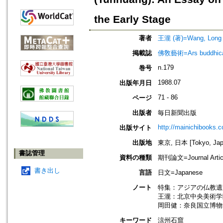
the Early Stage
著者
王瀧 (著)=Wang, Long (
掲載誌
佛敎藝術=Ars budd
n.179
巻号
1988.07
出版年月日
71 - 86
ページ
出版者
毎日新聞出版
http://mainichibooks.
出版サイト
出版地
東京, 日本 [Tokyo, Jap
書誌管理
資料の種類
期刊論文=Journal Artic
書き出し
言語
日文=Japanese
ノート
特集：アジアの仏教遺
王瀧：北京中央美術学
岡田健：奈良国立博物
キーワード
涼州石窟