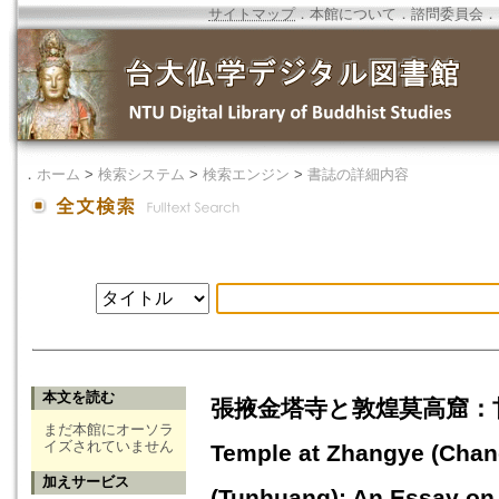
サイトマップ
．
本館について
．
諮問委員会
．
．
ホーム
>
検索システム
>
検索エンジン
>
書誌の詳細内容
本文を読む
張掖金塔寺と敦煌莫高窟：甘肅の
まだ本館にオーソラ
イズされていません
Temple at Zhangye (Cha
加えサービス
(Tunhuang): An Essay on