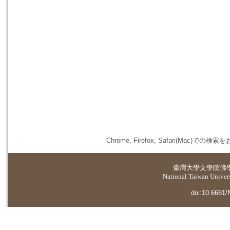
Chrome, Firefox, Safari(
臺灣大學
文學院佛
National Taiwan Universi
doi:10.6681