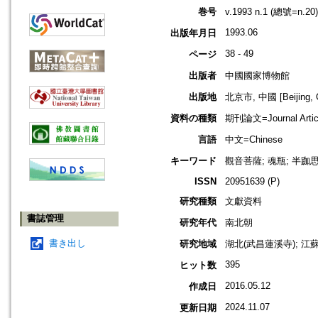
巻号
v.1993 n.1 (總號=n.20)
1993.06
出版年月日
38 - 49
ページ
出版者
中國國家博物館
出版地
北京市, 中國 [Beijing, C
資料の種類
期刊論文=Journal Artic
言語
中文=Chinese
キーワード
觀音菩薩; 魂瓶; 半跏
ISSN
20951639 (P)
研究種類
文獻資料
書誌管理
研究年代
南北朝
書き出し
研究地域
湖北(武昌蓮溪寺); 江蘇(
395
ヒット数
2016.05.12
作成日
2024.11.07
更新日期