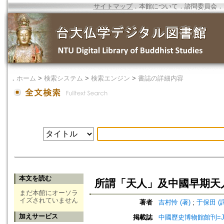
サイトマップ
．
本館について
．
諮問委員会
．
．
ホーム
>
検索システム
>
検索エンジン
>
書誌の詳細内容
本文を読む
所謂「天人」及中國早期天
まだ本館にオーソラ
イズされていません
著者
吉村怜 (著)
;
于保田 (譯
加えサービス
掲載誌
中國歷史博物館館刊=Journa