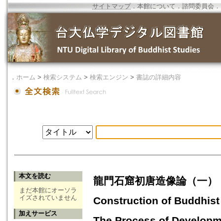
サイトマップ
．
本館について
．
諮問委員会
．
．
ホーム
>
検索システム
>
検索エンジン
>
書誌の詳細内容
本文を読む
龍門石窟初唐造像論（一）：太宗
まだ本館にオーソラ
イズされていません
Construction of Buddhist
加えサービス
The Process of Developme