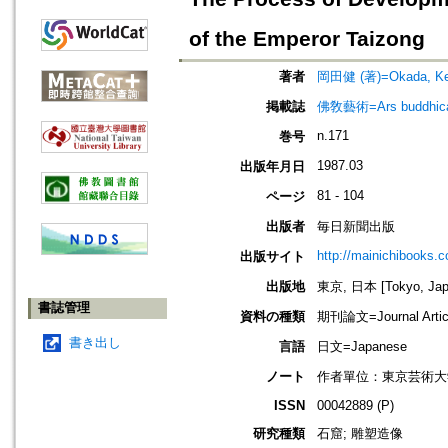
of the Emperor Taizong
著者
岡田健 (著)=Okada, Ken
掲載誌
佛敎藝術=Ars budd
n.171
巻号
1987.03
出版年月日
81 - 104
ページ
出版者
毎日新聞出版
http://mainichibooks.
出版サイト
出版地
東京, 日本 [Tokyo, Jap
書誌管理
資料の種類
期刊論文=Journal Artic
書き出し
言語
日文=Japanese
ノート
作者單位：東京芸術大
ISSN
00042889 (P)
研究種類
石窟; 雕塑造像