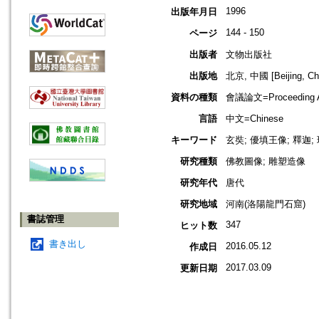
1996
出版年月日
144 - 150
ページ
出版者
文物出版社
出版地
北京, 中國 [Beijing, Ch
資料の種類
會議論文=Proceeding Ar
言語
中文=Chinese
キーワード
玄奘; 優填王像; 釋迦;
研究種類
佛教圖像; 雕塑造像
研究年代
唐代
研究地域
河南(洛陽龍門石窟)
書誌管理
347
ヒット数
書き出し
2016.05.12
作成日
2017.03.09
更新日期