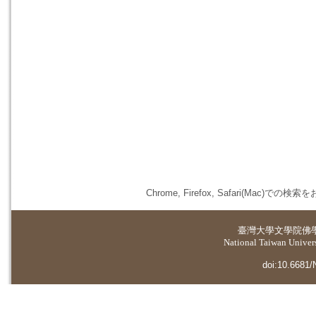
Chrome, Firefox, Safari(
臺灣大學
文學院佛
National Taiwan Universi
doi:10.6681