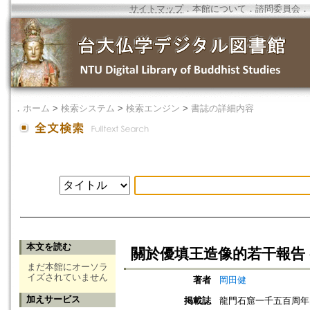
サイトマップ
．
本館について
．
諮問委員会
．
．
ホーム
>
検索システム
>
検索エンジン
>
書誌の詳細内容
本文を読む
關於優填王造像的若干報告 
まだ本館にオーソラ
イズされていません
著者
岡田健
加えサービス
掲載誌
龍門石窟一千五百周年