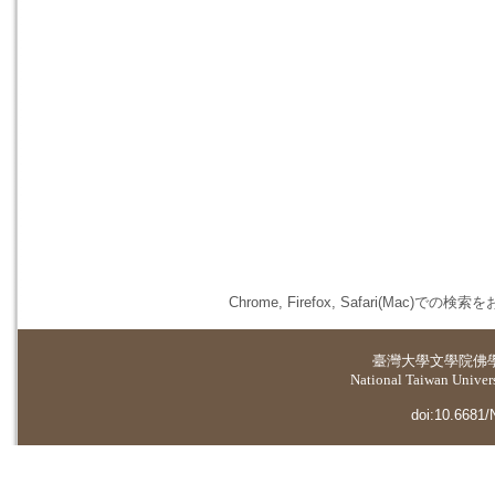
Chrome, Firefox, Safari(
臺灣大學
文學院佛
National Taiwan Universi
doi:10.6681