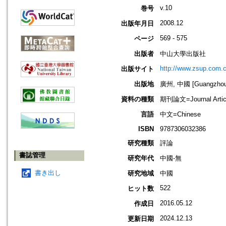
v.10
巻号
2008.12
出版年月日
569 - 575
ページ
出版者
中山大學出版社
http://www.zsup.com.c
出版サイト
出版地
廣州, 中國 [Guangzhou,
資料の種類
期刊論文=Journal Artic
言語
中文=Chinese
ISBN
9787306032386
研究種類
評論
書誌管理
研究年代
中國-無
書き出し
研究地域
中國
522
ヒット数
2016.05.12
作成日
2024.12.13
更新日期