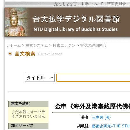
サイトマップ
．
本館について
．
諮問委員会
．
．
ホーム
>
検索システム
>
検索エンジン
>
書誌の詳細内容
本文を読む
金申《海外及港臺藏歷代佛
まだ本館にオーソラ
イズされていません
著者
王惠民 (著)
加えサービス
掲載誌
藝術史研究=THE STUDY