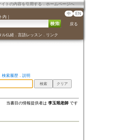
サイトの内容を引用する
．
ホームページへ
中
EN
ト内
｜
戻る
タル仏経
言語レッスン
リンク
．
．
．
検索履歴
．
説明
当書目の情報提供者は
李玉珉老師
です