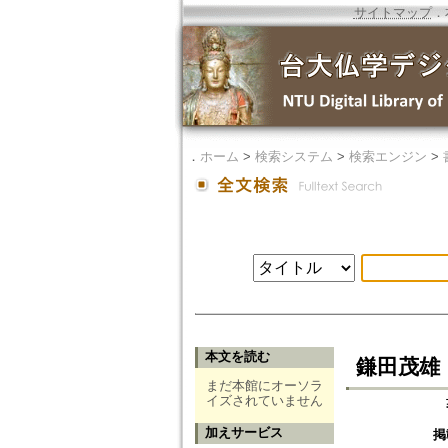
サイトマップ
．
．
ホーム
>
検索システム
>
検索エンジン
>
本文を読む
鎌田茂雄
まだ本館にオーソラ
イズされていません
加えサービス
掲