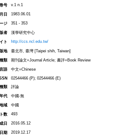
v.1 n.1
巻号
1983.06.01
月日
351 - 353
ージ
版者
漢學研究中心
http://ccs.ncl.edu.tw/
イト
版地
臺北市, 臺灣 [Taipei shih, Taiwan]
種類
期刊論文=Journal Article; 書評=Book Review
言語
中文=Chinese
ISSN
02544466 (P); 02544466 (E)
種類
評論
年代
中國-無
地域
中國
493
ト数
2016.05.12
成日
2019.12.17
日期