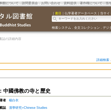
本館について
．
諮問委員会
．
お問い合わせ
．
資料提供
．
著作権について
．
当
｜
書目
｜
仏学著者データベース
｜
当サイ
検索システム
全文コレクション
デジ
．
．
書誌の詳細内容
詳細検索
：中國佛教の寺と歷史
著者
楊白衣
載誌
漢學研究=Chinese Studies