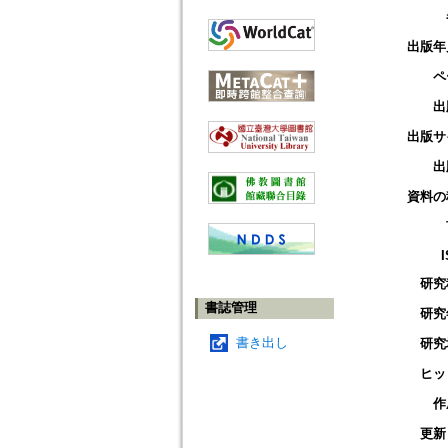
出版年
ペ
出
出版サ
出
資料の
研究
書誌管理
研究
書き出し
研究
ヒッ
作
更新