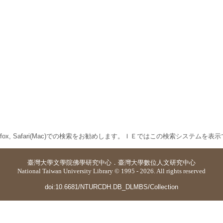
 Firefox, Safari(Mac)での検索をお勧めします。ＩＥではこの検索システムを
臺灣大學
文學院佛學研究中心
．
臺灣大學數位人文研究中心
National Taiwan University Library © 1995 - 2026. All rights reserved
doi:10.6681/NTURCDH.DB_DLMBS/Collection