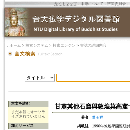
サイトマップ
．
本館について
．
諮問委員会
．
．
ホーム
>
検索システム
>
検索エンジン
>
書誌の詳細内容
本文を読む
甘肅其他石窟與敦煌莫高窟
まだ本館にオーソラ
イズされていません
著者
董玉祥
加えサービス
掲載誌
1990年敦煌學國際研