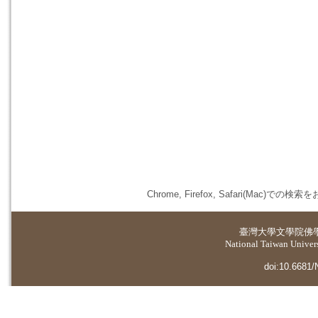
Chrome, Firefox, Safari(
臺灣大學
文學院佛
National Taiwan Universi
doi:10.6681