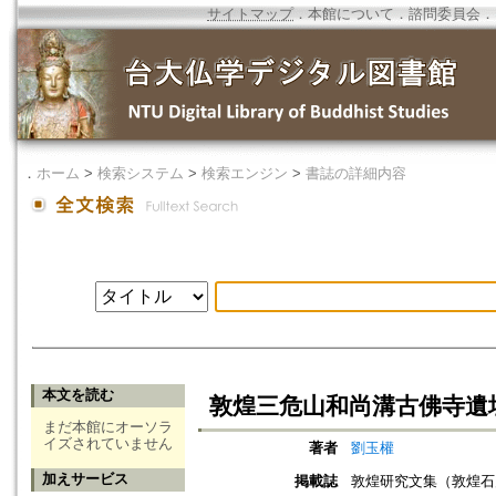
サイトマップ
．
本館について
．
諮問委員会
．
．
ホーム
>
検索システム
>
検索エンジン
>
書誌の詳細内容
本文を読む
敦煌三危山和尚溝古佛寺遺
まだ本館にオーソラ
イズされていません
著者
劉玉權
加えサービス
掲載誌
敦煌研究文集（敦煌石