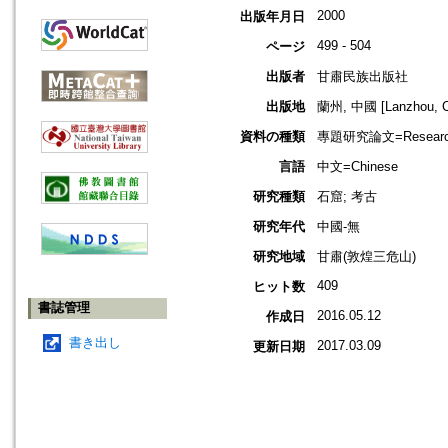
2000
出版年月日
499 - 504
ページ
出版者
甘肅民族出版社
出版地
蘭州, 中國 [Lanzhou, C
資料の種類
專題研究論文=Research
言語
中文=Chinese
研究種類
石窟; 考古
研究年代
中國-無
研究地域
甘肅(敦煌三危山)
409
ヒット数
書誌管理
2016.05.12
作成日
書き出し
2017.03.09
更新日期