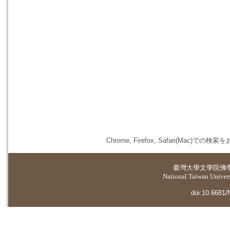
Chrome, Firefox, Safari(
臺灣大學
文學院佛
National Taiwan Universi
doi:10.6681