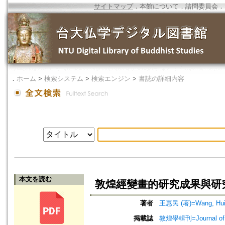
サイトマップ
．
本館について
．
諮問委員会
．
．
ホーム
>
検索システム
>
検索エンジン
>
書誌の詳細内容
本文を読む
敦煌經變畫的研究成果與研
著者
王惠民 (著)=Wang, Hui-
掲載誌
敦煌學輯刊=Journal of D