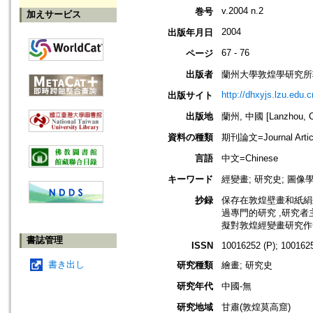
v.2004 n.2
巻号
加えサービス
2004
出版年月日
67 - 76
ページ
出版者
蘭州大學敦煌學研究所
http://dhxyjs.lzu.edu.c
出版サイト
出版地
蘭州, 中國 [Lanzhou, C
資料の種類
期刊論文=Journal Artic
言語
中文=Chinese
キーワード
經變畫; 研究史; 圖像
抄録
保存在敦煌壁畫和紙絹
過專門的研究 ,研究者
擬對敦煌經變畫研究作
書誌管理
ISSN
10016252 (P); 1001625
書き出し
研究種類
繪畫; 研究史
研究年代
中國-無
研究地域
甘肅(敦煌莫高窟)