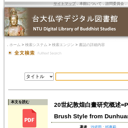
サイトマップ
．
本館について
．
諮問委員会
．
．
ホーム
>
検索システム
>
検索エンジン
>
書誌の詳細内容
本文を読む
20世紀敦煌白畫研究概述=Painting
Brush Style from Dunhuan
著者
沙武田
;
邰惠莉