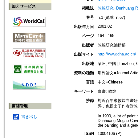
加えサービス
掲載誌
敦煌研究=Dunhuang Re
巻号
n.1 (總號=n.67)
2001.02
出版年月日
164 - 168
ページ
出版者
敦煌研究編輯部
http://www.dha.ac.cn/
出版サイト
出版地
蘭州, 中國 [Lanzhou, C
資料の種類
期刊論文=Journal Artic
言語
中文=Chinese
キーワード
白畫; 敦煌
抄録
對近百年來敦煌白畫研
書誌管理
評，也提出了作者對敦
In 1900, a lot of paint
書き出し
Dunhuang Mogao Caves 
the painting and a gen
ISSN
10004106 (P)