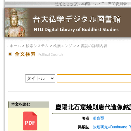
サイトマップ
．
本館について
．
諮問委員会
．
．
ホーム
>
検索システム
>
検索エンジン
>
書誌の詳細内容
本文を読む
慶陽北石窟幾則唐代造像銘
著者
張寶璽
掲載誌
敦煌研究=Dunhuang Re