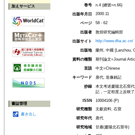
巻号
n.4 (總號=n.66)
加えサービス
2000.11
出版年月日
58 - 62
ページ
出版者
敦煌研究編輯部
http://www.dha.ac.cn/
出版サイト
出版地
蘭州, 中國 [Lanzhou, C
資料の種類
期刊論文=Journal Artic
言語
中文=Chinese
キーワード
唐代; 造像銘記
抄録
本文考述慶陽北石窟代
記，一定程度上反映了
ISSN
10004106 (P)
書誌管理
研究種類
文獻資料; 石窟
書き出し
研究年代
唐代
研究地域
甘肅(慶陽北石窟寺)