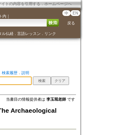
サイトの内容を引用する
．
ホームページへ
中
EN
ト内
｜
戻る
タル仏経
言語レッスン
リンク
．
．
．
検索履歴
．
説明
当書目の情報提供者は
李玉珉老師
です
Archaeological