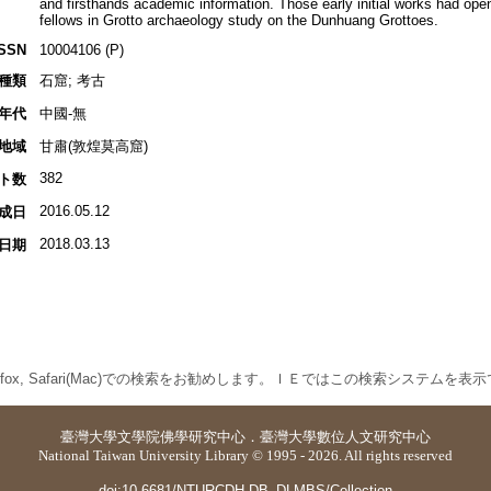
and firsthands academic information. Those early initial works had open
fellows in Grotto archaeology study on the Dunhuang Grottoes.
ISSN
10004106 (P)
種類
石窟; 考古
年代
中國-無
地域
甘肅(敦煌莫高窟)
382
ト数
2016.05.12
成日
2018.03.13
日期
 Firefox, Safari(Mac)での検索をお勧めします。ＩＥではこの検索システムを
臺灣大學
文學院佛學研究中心
．
臺灣大學數位人文研究中心
National Taiwan University Library © 1995 - 2026. All rights reserved
doi:10.6681/NTURCDH.DB_DLMBS/Collection