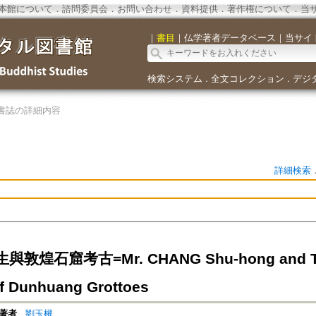
本館について
．
諮問委員会
．
お問い合わせ
．
資料提供
．
著作権について
．
当
｜
書目
｜
仏学著者データベース
｜
当サイ
検索システム
全文コレクション
デジ
．
．
書誌の詳細内容
詳細検索
敦煌石窟考古=Mr. CHANG Shu-hong and The 
of Dunhuang Grottoes
著者
劉玉權