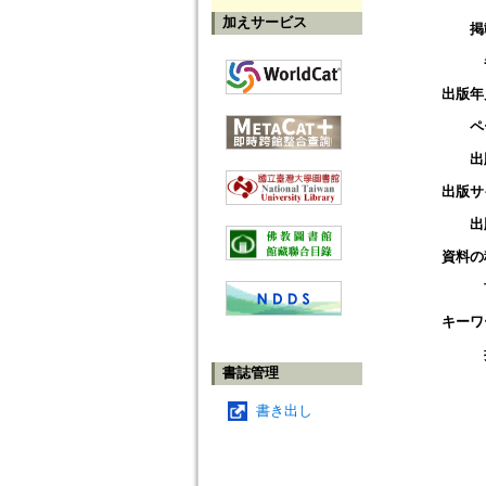
加えサービス
掲
出版年
ペ
出
出版サ
出
資料の
キーワ
書誌管理
書き出し