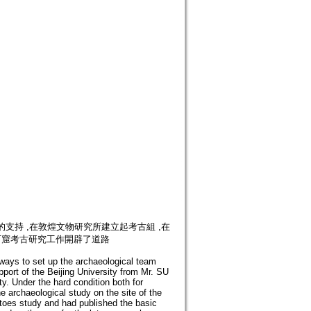
的支持 ,在敦煌文物研究所建立起考古組 ,在
煌石窟考古研究工作開辟了道路
ways to set up the archaeological team
port of the Beijing University from Mr. SU
y. Under the hard condition both for
e archaeological study on the site of the
toes study and had published the basic