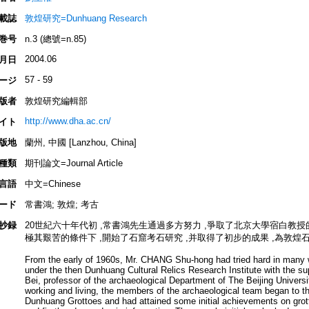
載誌
敦煌研究=Dunhuang Research
巻号
n.3 (總號=n.85)
2004.06
月日
57 - 59
ージ
版者
敦煌研究編輯部
http://www.dha.ac.cn/
イト
版地
蘭州, 中國 [Lanzhou, China]
種類
期刊論文=Journal Article
言語
中文=Chinese
ード
常書鴻; 敦煌; 考古
抄録
20世紀六十年代初 ,常書鴻先生通過多方努力 ,爭取了北京大學宿白教授
極其艱苦的條件下 ,開始了石窟考石研究 ,并取得了初步的成果 ,為敦
From the early of 1960s, Mr. CHANG Shu-hong had tried hard in many 
under the then Dunhuang Cultural Relics Research Institute with the sup
Bei, professor of the archaeological Department of The Beijing Universit
working and living, the members of the archaeological team began to th
Dunhuang Grottoes and had attained some initial achievements on grot