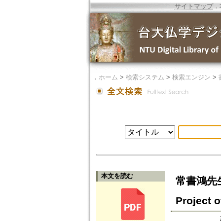
サイトマップ
．
．
ホーム
>
検索システム
>
検索エンジン
>
本文を読む
常書鴻先生與
Project 