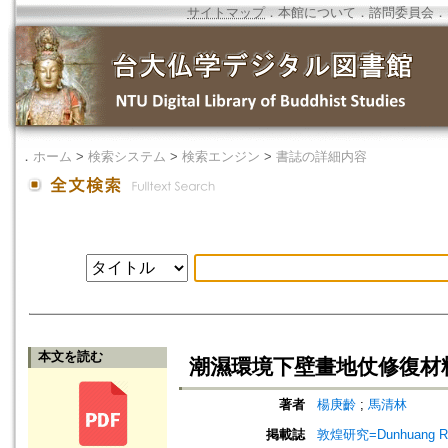
サイトマップ
．
本館について
．
諮問委員会
．
．
ホーム
>
検索システム
>
検索エンジン
>
書誌の詳細内容
本文を読む
潮濕環境下壁畫地仗修復材
著者
楊庚齡
;
馬清林
掲載誌
敦煌研究=Dunhuang Re