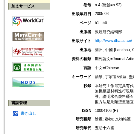
巻号
n.4 (總號=n.92)
加えサービス
2005.08
出版年月日
51 - 56
ページ
出版者
敦煌研究編輯部
http://www.dha.ac.cn/
出版サイト
出版地
蘭州, 中國 [Lanzhou, C
資料の種類
期刊論文=Journal Artic
言語
中文=Chinese
キーワード
酒泉; 丁家閘5號墓; 
抄録
本研究工作選定具有代
無機膠凝材料進行現場
護。證明水合燒料礓石
復方法是此類壁畫適宜
書誌管理
ISSN
10004106 (P)
書き出し
研究種類
繪畫; 器物; 文物維護
研究年代
五胡十六國