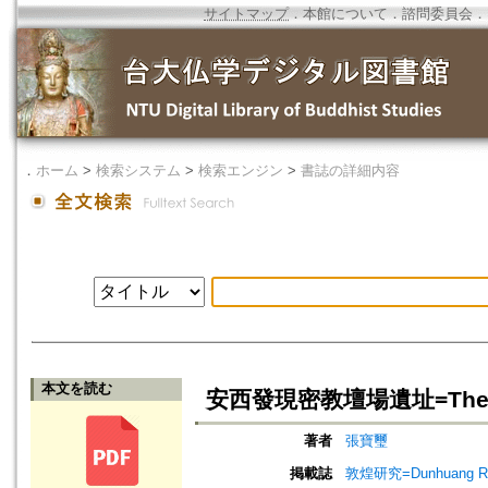
サイトマップ
．
本館について
．
諮問委員会
．
．
ホーム
>
検索システム
>
検索エンジン
>
書誌の詳細内容
本文を読む
安西發現密教壇場遺址=The Tantri
著者
張寶璽
掲載誌
敦煌研究=Dunhuang Re