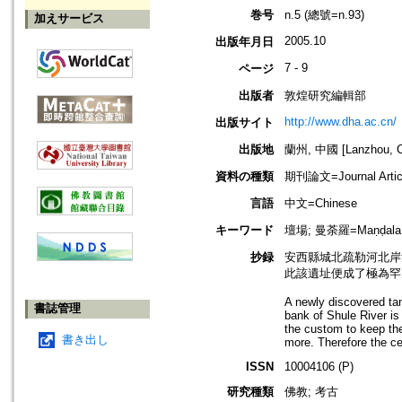
巻号
n.5 (總號=n.93)
加えサービス
2005.10
出版年月日
7 - 9
ページ
出版者
敦煌研究編輯部
http://www.dha.ac.cn/
出版サイト
出版地
蘭州, 中國 [Lanzhou, C
資料の種類
期刊論文=Journal Artic
言語
中文=Chinese
キーワード
壇場; 曼荼羅=Maṇḍal
抄録
安西縣城北疏勒河北岸
此該遺址便成了極為罕
A newly discovered tan
書誌管理
bank of Shule River is 
the custom to keep the
書き出し
more. Therefore the cer
ISSN
10004106 (P)
研究種類
佛教; 考古