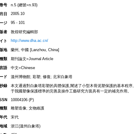
巻号
n.5 (總號=n.93)
2005.10
月日
95 - 101
ージ
版者
敦煌研究編輯部
http://www.dha.ac.cn/
イト
版地
蘭州, 中國 [Lanzhou, China]
種類
期刊論文=Journal Article
言語
中文=Chinese
ード
溫州博物館; 彩塑; 修復; 北宋白象塔
抄録
本文通過對白象塔彩塑的具體保護,闡述了小型木骨泥塑保護的基本程序,
于我國塑像保護標準的完善及操作工藝研究方面具有一定的補充作用。
ISSN
10004106 (P)
種類
雕塑造像; 文物維護
年代
宋代
地域
浙江(溫州白象塔)