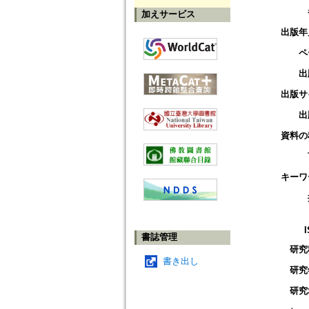
加えサービス
出版年
ペ
出
出版サ
出
資料の
キーワ
書誌管理
研究
書き出し
研究
研究