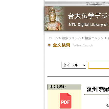
サイトマップ
．
．
ホーム
>
検索システム
>
検索エンジン
>
本文を読む
溫州博物
掲