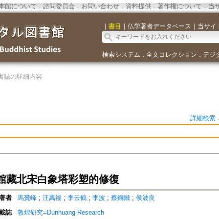
本館について
．
諮問委員会
．
お問い合わせ
．
資料提供
．
著作権について
．
当
｜
書目
｜
仏学著者データベース
｜
当サイ
検索システム
全文コレクション
デジ
．
．
書誌の詳細内容
詳細検索
館藏北宋白象塔彩塑的修復
著者
馬贊峰
;
汪萬福
;
李云鶴
;
李波
;
蔡鋼鐵
;
侯波良
載誌
敦煌研究=Dunhuang Research