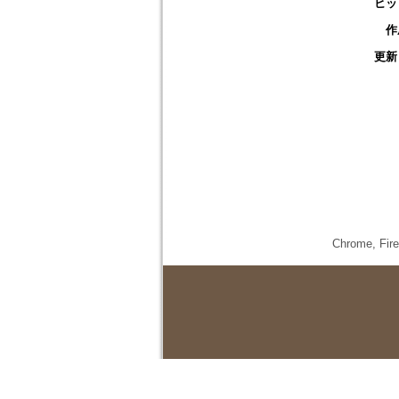
ヒッ
作
更新
Chrome,