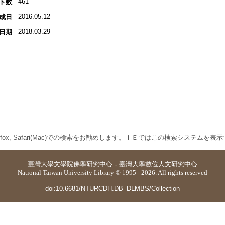
461
ト数
2016.05.12
成日
2018.03.29
日期
 Firefox, Safari(Mac)での検索をお勧めします。ＩＥではこの検索システムを
臺灣大學
文學院佛學研究中心
．
臺灣大學數位人文研究中心
National Taiwan University Library © 1995 - 2026. All rights reserved
doi:10.6681/NTURCDH.DB_DLMBS/Collection