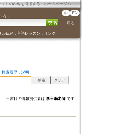
サイトの内容を引用する
．
ホームページへ
中
EN
ト内
｜
戻る
タル仏経
言語レッスン
リンク
．
．
．
検索履歴
．
説明
当書目の情報提供者は
李玉珉老師
です