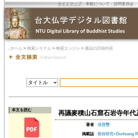
サイトマップ
．
本館について
．
諮問委員会
．
．
ホーム
>
検索システム
>
検索エンジン
>
書誌の詳細内容
本文を読む
再議麥積山石窟石岩寺年代及
著者
張寶璽
掲載誌
敦煌研究=Dunhuang Re