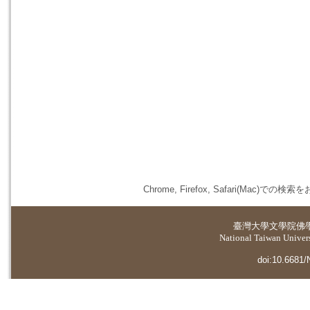
Chrome, Firefox, Safari(
臺灣大學
文學院佛
National Taiwan Universi
doi:10.6681