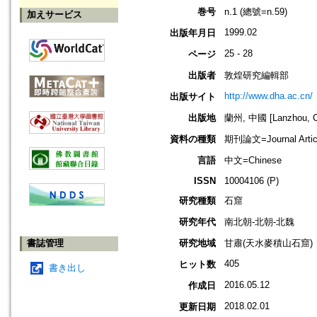
巻号
n.1 (總號=n.59)
加えサービス
1999.02
出版年月日
25 - 28
ページ
出版者
敦煌研究編輯部
http://www.dha.ac.cn/
出版サイト
出版地
蘭州, 中國 [Lanzhou, C
資料の種類
期刊論文=Journal Artic
言語
中文=Chinese
ISSN
10004106 (P)
研究種類
石窟
研究年代
南北朝-北朝-北魏
書誌管理
研究地域
甘肅(天水麥積山石窟)
405
ヒット数
書き出し
2016.05.12
作成日
2018.02.01
更新日期