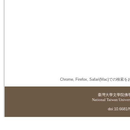
Chrome, Firefox, Safari(
臺灣大學
文學院佛
National Taiwan Universi
doi:10.6681