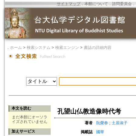
サイトマップ
．
本館について
．
諮問委員会
．
．
ホーム
>
検索システム
>
検索エンジン
>
書誌の詳細内容
本文を読む
孔望山仏教造像時代考
まだ本館にオーソラ
イズされていません
著者
阮榮春
;
土居淑子
加えサービス
掲載誌
國華