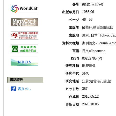
巻号
(總號=n.1094)
1986.06
出版年月日
46 - 56
ページ
出版者
國華社;朝日新聞出版
出版地
東京, 日本 [Tokyo, Jap
資料の種類
期刊論文=Journal Artic
言語
日文=Japanese
ISSN
00232785 (P)
研究種類
雕塑造像
研究年代
漢代
書誌管理
研究地域
江蘇(連雲港孔望山)
書き出し
387
ヒット数
2016.05.12
作成日
2020.10.06
更新日期