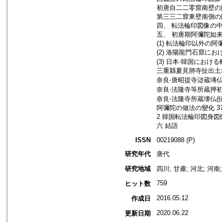
初唐自二二零窟南壁の
第三三二窟東壁南側の阿
四、 転法輪印図像の中
五、 初唐期阿彌陀如
(1) 転法輪印以外の阿
(2) 洛陽龍門石窟にお
(3) 日本‧韓国におけ
三重縣夏見肺寺扯出土壤
奈良‧唐昭提寺逤蔵塼仏 
奈良‧法隆寺等所蔵押初仏
奈良‧法隆寺所蔵壊仏(伝
阿彌陀の做法の變化 3
2 韓国転法輪印図身図像
六 結語
ISSN
00219088 (P)
研究年代
唐代
研究地域
四川; 甘肅; 河北; 河南
759
ヒット数
2016.05.12
作成日
2020.06.22
更新日期