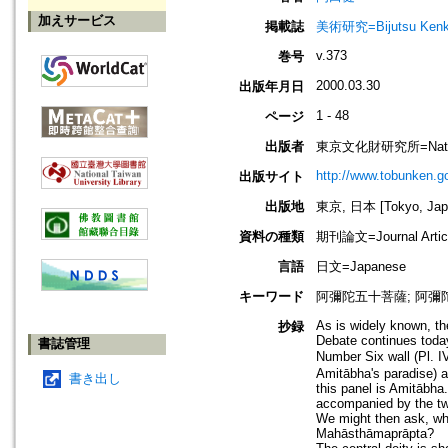
加えサービス
掲載誌
美術研究=Bijutsu Kenk
v.373
巻号
2000.03.30
出版年月日
1 - 48
ページ
出版者
東京文化財研究所=National Re
http://www.tobunken.go
出版サイト
出版地
東京, 日本 [Tokyo, Jap
資料の種類
期刊論文=Journal Artic
言語
日文=Japanese
キーワード
阿彌陀五十菩薩; 阿彌
As is widely known, th
抄録
Debate continues today
書誌管理
Number Six wall (Pl. 
Amitābha's paradise) an
書き出し
this panel is Amitābha.
accompanied by the tw
We might then ask, what
Mahāsthāmaprāpta?