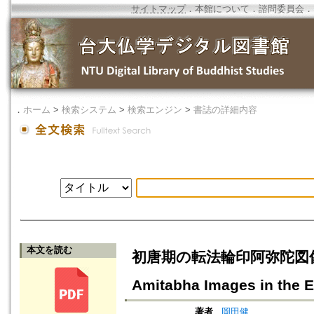
サイトマップ
．
本館について
．
諮問委員会
．
．
ホーム
>
検索システム
>
検索エンジン
>
書誌の詳細内容
本文を読む
初唐期の転法輪印阿弥陀図像につい
Amitabha Images in the E
著者
岡田健