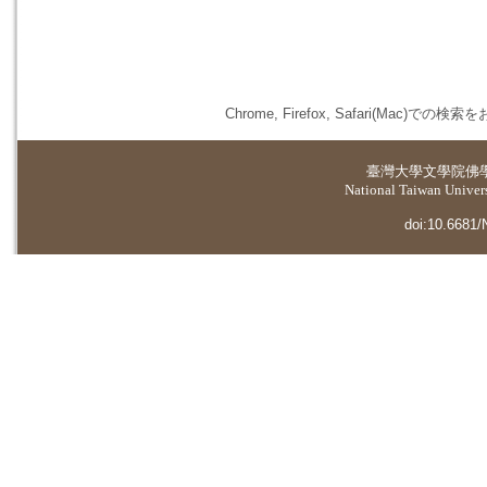
Chrome, Firefox, Safari(
臺灣大學
文學院佛
National Taiwan Universi
doi:10.6681