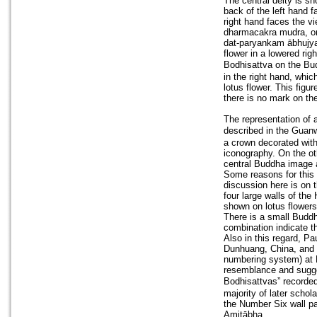
The central deity is s
back of the left hand f
right hand faces the vi
dharmacakra mudra, or t
dat-paryankam ābhujya. 
flower in a lowered rig
Bodhisattva on the Budd
in the right hand, whic
lotus flower. This fig
there is no mark on th
The representation of 
described in the Gua
a crown decorated with
iconography. On the oth
central Buddha image 
Some reasons for this 
discussion here is on 
four large walls of the
shown on lotus flowers
There is a small Buddh
combination indicate t
Also in this regard, Pa
Dunhuang, China, and in
numbering system) at 
resemblance and sugges
Bodhisattvas” reco
majority of later schol
the Number Six wall pa
Amitābha.