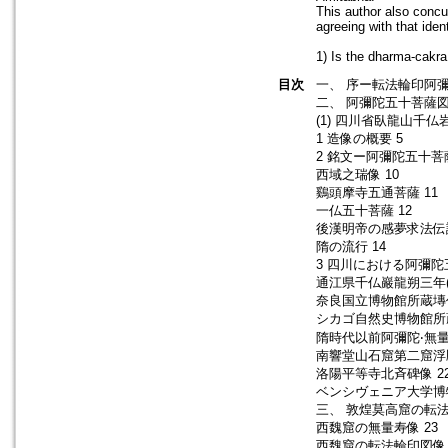
This author also concu
agreeing with that iden
1) Is the dharma-cakr
目次
一、 序ー転法輪印阿彌
二、 阿彌陀五十菩薩
(1) 四川省臥龍山千仏
1 造像の概要 5
2 銘文ー阿彌陀五十菩
西域之瑞像 10
鷄頭摩寺五通菩薩 11
一仏五十菩薩 12
後漢明帝の感夢求法伝説
隋の流行 14
3 四川における阿彌陀
通江県千仏巖龍朔三年(
奈良国立博物館所蔵塼仏
シカゴ自然史博物館所蔵
隋時代以前阿彌陀‧無量
南響堂山石窟第二窟浮彫
洛陽平等寺北斉碑像 2
ベンシヴェニア大学博
三、 敦煌莫高窟の転法
西魏窟の無量寿像 23
西魏窟の転法輪印図像 