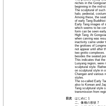
niches in the Gongxian
beginning in the mid-si
The sculptural of such
halo, pedestal, costum
Among these, the seate
of early Tang Buddhist
Early Tang images of 
which seems to be comp
form can be seen early
High Tang. At Gongxian
when carving was resum
inactivity came under t
the grottoes of Longme
not appear until after 
two grotto complexes. 
besides the seated po
This indicates that th
Luoyang region, were n
sculptural style. Rath
on sculptural style in
Changan and various re
styles.
The so-called Early Ta
also to Korean and Japa
Tang sculptural style 
transmission from regi
目次
はじめに 1
二、像種の形状 7