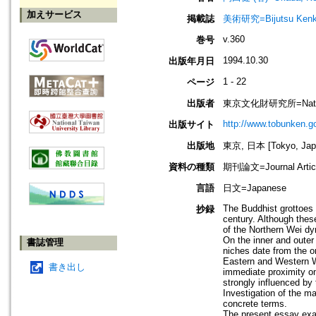
加えサービス
掲載誌
美術研究=Bijutsu Kenk
v.360
巻号
1994.10.30
出版年月日
1 - 22
ページ
出版者
東京文化財研究所=National Re
http://www.tobunken.go
出版サイト
出版地
東京, 日本 [Tokyo, Jap
資料の種類
期刊論文=Journal Artic
言語
日文=Japanese
The Buddhist grottoes 
抄録
century. Although thes
of the Northern Wei dy
On the inner and outer
書誌管理
niches date from the o
Eastern and Western W
書き出し
immediate proximity on
strongly influenced by
Investigation of the m
concrete terms.
The present essay exa