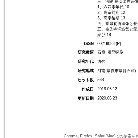
三、洛陽‧長安出唐造像
1、六四零年代 10
2、高宗前期 12
3、高宗後期 13
四、鞏県初唐造像と長安
五、奉先寺洞造営と鞏県
結び 18
ISSN
00219088 (P)
研究種類
石窟; 雕塑造像
研究年代
唐代
研究地域
河南(鞏義市鞏縣石窟)
568
ヒット数
2016.05.12
作成日
2020.06.23
更新日期
Chrome, Firefox, Safari(