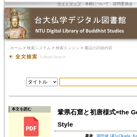
サイトマップ
．
本館について
．
諮問委員会
．
．
ホーム
>
検索システム
>
検索エンジン
>
書誌の詳細内容
本文を読む
鞏県石窟と初唐様式=the Gongxia
Style
著者
岡田健 (著)=Okada, Ken