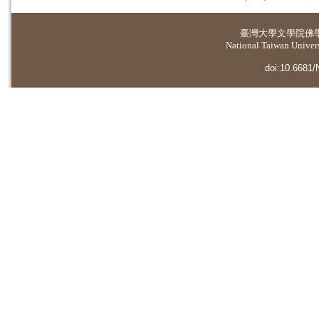
臺灣大學
文學院佛
National Taiwan Universi
doi:10.6681