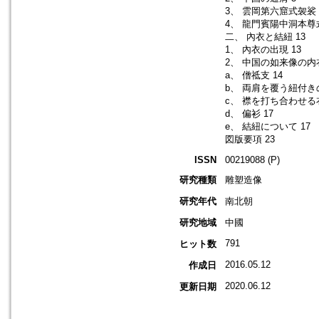
3、 雲岡第六窟式袈裟 
4、 龍門賓陽中洞本尊式
二、 內衣と結紐 13
1、 內衣の出現 13
2、 中国の如来像の内衣
a、 僧祗支 14
b、 両肩を覆う紐付きの
c、 襟を打ち合わせる衣
d、 偏衫 17
e、 結紐について 17
図版要項 23
ISSN
00219088 (P)
研究種類
雕塑造像
研究年代
南北朝
研究地域
中國
791
ヒット数
2016.05.12
作成日
2020.06.12
更新日期