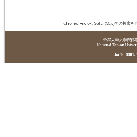
Chrome, Firefox, Safari(
臺灣大學
文學院佛
National Taiwan Universi
doi:10.6681