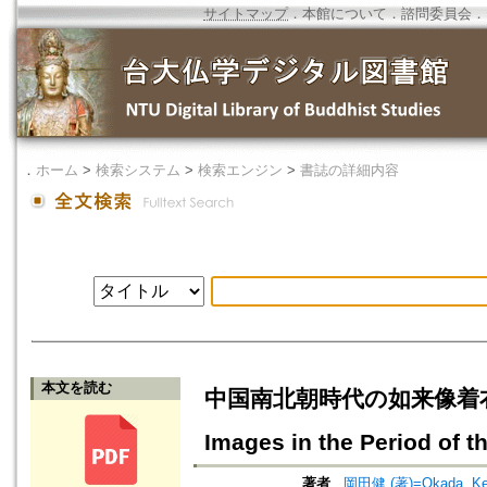
サイトマップ
．
本館について
．
諮問委員会
．
．
ホーム
>
検索システム
>
検索エンジン
>
書誌の詳細内容
本文を読む
中国南北朝時代の如来像着衣の研究（
Images in the Period of t
著者
岡田健 (著)=Okada, Ken