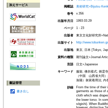
加えサービス
掲載誌
美術研究=Bijutsu Kenk
v.356
巻号
1993.03.29
出版年月日
1 - 23
ページ
出版者
東京文化財研究所=National Re
http://www.tobunken.go
出版サイト
出版地
東京, 日本 [Tokyo, Jap
資料の種類
期刊論文=Journal Artic
言語
日文=Japanese
キーワード
服裝; 佛衣樣式; 炳
（中国 山西省大同）
洛陽）袈裟着用法; 内衣
書誌管理
From the time of thei
抄録
garments as those of 
書き出し
cloth which was drape
the lower torso. In 
sōgishi). When Buddhis
however, distinctive Si