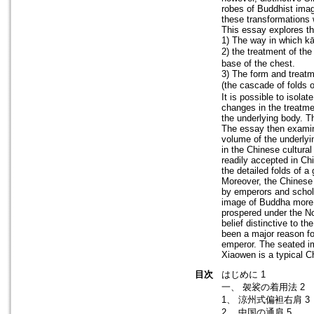
robes of Buddhist imag
these transformations 
This essay explores th
1) The way in which k
2) the treatment of t
base of the chest.
3) The form and treatm
(the cascade of fold
It is possible to isola
changes in the treatmen
the underlying body. T
The essay then examin
volume of the underlyin
in the Chinese cultura
readily accepted in Chi
the detailed folds of a
Moreover, the Chinese 
by emperors and schola
image of Buddha more a
prospered under the No
belief distinctive to 
been a major reason for
emperor. The seated 
Xiaowen is a typical C
目次
はじめに 1
一、 袈裟の着用法 2
1、 涼州式偏袒右肩 3
2、 中国の通肩 5