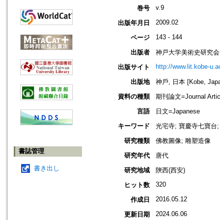
v.9
巻号
2009.02
出版年月日
143 - 144
ページ
出版者
神戸大学美術史研究会
http://www.lit.kobe-u.a
出版サイト
出版地
神戶, 日本 [Kobe, Japa
資料の種類
期刊論文=Journal Artic
言語
日文=Japanese
キーワード
光宅寺; 寶慶寺七寶台;
研究種類
佛教圖像; 雕塑造像
書誌管理
研究年代
唐代
書き出し
研究地域
陝西(西安)
320
ヒット数
2016.05.12
作成日
2024.06.06
更新日期