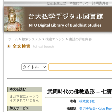
サイトマップ
．
本館について
．
諮問委員会
．
．
ホーム
>
検索システム
>
検索エンジン
>
書誌の詳細内容
本文を読む
武周時代の佛教造形 -- 
まだ本館にオーソラ
イズされていません
著者
楊效俊 (著)
加えサービス
掲載誌
美術史論集=Kobe Review 