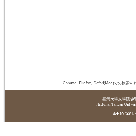
Chrome, Firefox, Safari(
臺灣大學
文學院佛
National Taiwan Universi
doi:10.6681