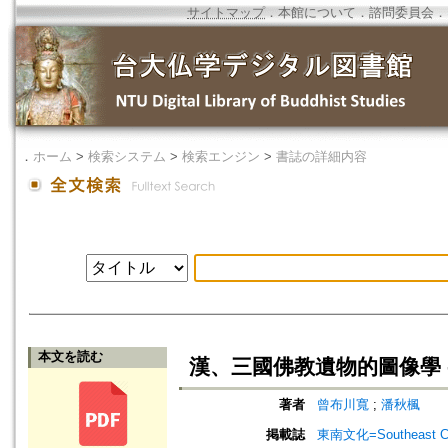
サイトマップ
．
本館について
．
諮問委員会
．
．
ホーム
>
検索システム
>
検索エンジン
>
書誌の詳細内容
本文を読む
漢、三國佛教遺物的圖像學 -
著者
曾布川寬
;
潘秋楓
掲載誌
東南文化=Southeast Cu