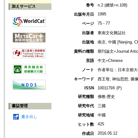
巻号
n.2 (總號=n.108)
加えサービス
1995
出版年月日
75 - 77
ページ
出版者
東南文化雜誌社
出版地
南京, 中國 [Nanjing, Ch
資料の種類
期刊論文=Journal Artic
言語
中文=Chinese
ノート
作者單位：日本京都大
キーワード
西王母; 神仙思想; 圖像
ISSN
1001179X (P)
研究種類
佛教-歷史
書誌管理
研究年代
三國
研究地域
中國
書き出し
425
ヒット数
2016.05.12
作成日