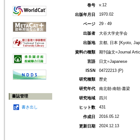
v.12
巻号
1970.02
出版年月日
29 - 49
ページ
出版者
大谷大学史学会
出版地
京都, 日本 [Kyoto, Jap
資料の種類
期刊論文=Journal Artic
言語
日文=Japanese
ISSN
04722213 (P)
研究種類
歷史
研究年代
南北朝-南朝-蕭梁
書誌管理
研究地域
四川
書き出し
431
ヒット数
2016.05.12
作成日
2024.12.13
更新日期