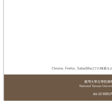
Chrome, Firefox, Safari(
臺灣大學
文學院佛
National Taiwan Universi
doi:10.6681