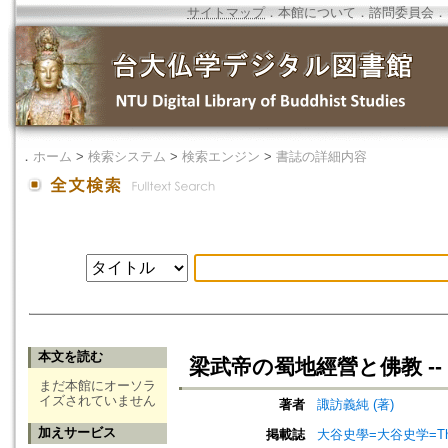
サイトマップ
．
本館について
．
諮問委員会
．
．
ホーム
>
検索システム
>
検索エンジン
>
書誌の詳細内容
本文を読む
梁武帝の蜀地經營と佛教 --
まだ本館にオーソラ
イズされていません
著者
諏訪義純 (著)
加えサービス
掲載誌
大谷史學=大谷史学=The Ô