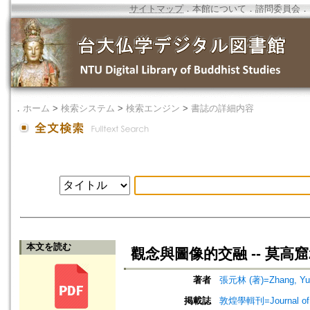
サイトマップ
．
本館について
．
諮問委員会
．
．
ホーム
>
検索システム
>
検索エンジン
>
書誌の詳細内容
本文を読む
觀念與圖像的交融 -- 莫高
著者
張元林 (著)=Zhang, Yuan
掲載誌
敦煌學輯刊=Journal of D