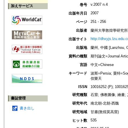
v.2007 n.4
巻号
加えサービス
2007
出版年月日
251 - 256
ページ
出版者
蘭州大學敦煌學研究所
http://dhxyjs.lzu.edu.c
出版サイト
出版地
蘭州, 中國 [Lanzhou, C
資料の種類
期刊論文=Journal Artic
言語
中文=Chinese
キーワード
波斯=Persia; 粟特=S
伎樂天
ISSN
10016252 (P); 1001625
研究種類
石窟; 佛教圖像; 繪畫
書誌管理
研究年代
南北朝-北朝-西魏
書き出し
研究地域
甘肅(敦煌莫高窟)
535
ヒット数