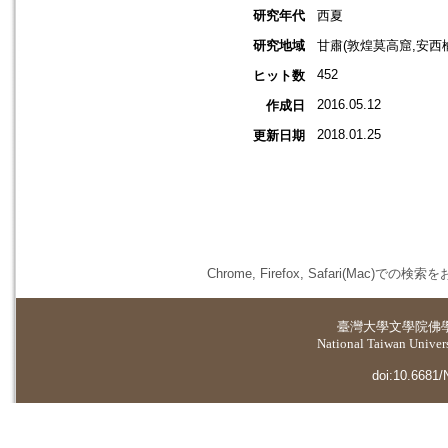
研究年代
西夏
研究地域
甘肅(敦煌莫高窟,安西
452
ヒット数
2016.05.12
作成日
2018.01.25
更新日期
Chrome, Firefox, Safari(
臺灣大學
文學院佛
National Taiwan Universi
doi:10.6681