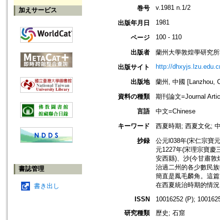
v.1981 n.1/2
巻号
加えサービス
1981
出版年月日
100 - 110
ページ
出版者
蘭州大學敦煌學研究所
http://dhxyjs.lzu.edu.c
出版サイト
出版地
蘭州, 中國 [Lanzhou, C
資料の種類
期刊論文=Journal Artic
言語
中文=Chinese
キーワード
西夏時期; 西夏文化; 中
抄録
公元l038年(宋仁
元1227年(宋理宗寶
安西縣)、沙(今甘肅敦
治過二州的各少數民族
書誌管理
簡直是鳳毛麟角。這篇
在西夏統治時期的情況
書き出し
ISSN
10016252 (P); 1001625
研究種類
歷史; 石窟