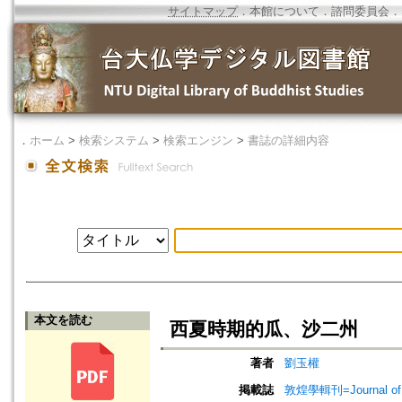
サイトマップ
．
本館について
．
諮問委員会
．
．
ホーム
>
検索システム
>
検索エンジン
>
書誌の詳細内容
本文を読む
西夏時期的瓜、沙二州
著者
劉玉權
掲載誌
敦煌學輯刊=Journal of D