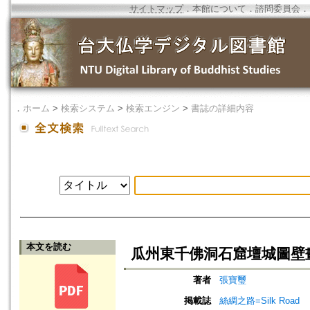
サイトマップ
．
本館について
．
諮問委員会
．
．
ホーム
>
検索システム
>
検索エンジン
>
書誌の詳細内容
本文を読む
瓜州東千佛洞石窟壇城圖壁
著者
張寶璽
掲載誌
絲綢之路=Silk Road