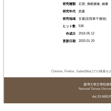
研究種類
石窟; 佛教圖像; 繪畫
研究年代
西夏
研究地域
甘肅(安西東千佛洞)
536
ヒット数
2016.05.12
作成日
2020.01.20
更新日期
Chrome, Firefox, Safari(
臺灣大學
文學院佛
National Taiwan Universi
doi:10.6681