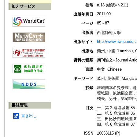
巻号
n.18 (總號=n.211)
加えサービス
2011.09
出版年月日
85 - 87
ページ
出版者
西北師範大學
http://www.nwnu.edu.c
出版サイト
出版地
蘭州, 中國 [Lanzhou, C
資料の種類
期刊論文=Journal Artic
言語
中文=Chinese
キーワード
瓜州; 曼荼羅=Maṇḍal
抄録
壇城圖本名曼荼羅，是
壇城圖，以總攝全窟，
殘去。另外，第5窟中
書誌管理
目次
一、第 2 窟壇城圖 85
二、第 5 窟壇城圖 86
書き出し
三、田比沙門壇城圖 8
四、第 6 窟壇城圖 87
ISSN
10053115 (P)