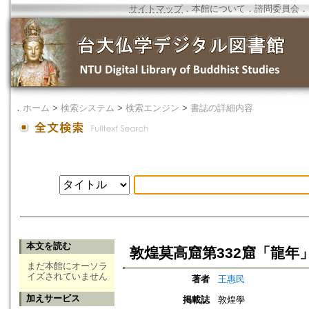
サイトマップ
．
本館について
．
諮問委員会
．
．
ホーム
>
検索システム
>
検索エンジン
>
書誌の詳細内容
本文を読む
敦煌莫高窟第332窟「龍年
まだ本館にオーソラ
イズされていません
著者
王惠民
加えサービス
掲載誌
敦煌學