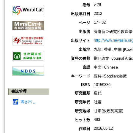
v.29
巻号
2012
出版年月日
17 - 32
ページ
出版者
香港新亞研究所敦煌學
http://www.newasia.org
出版サイト
出版地
九龍, 香港, 中國 [Kowloo
資料の種類
期刊論文=Journal Artic
言語
中文=Chinese
キーワード
粟特=Sogdian;突厥
ISSN
10159339
書誌管理
研究種類
唐代
書き出し
研究年代
吐蕃
研究地域
甘肅(敦煌莫高窟)
483
ヒット数
2016.05.12
作成日