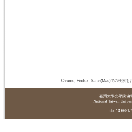
Chrome, Firefox, Safari(
臺灣大學
文學院佛
National Taiwan Universi
doi:10.6681