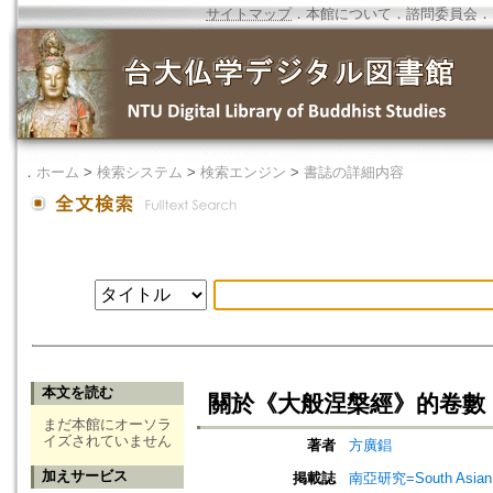
サイトマップ
．
本館について
．
諮問委員会
．
．
ホーム
>
検索システム
>
検索エンジン
>
書誌の詳細内容
本文を読む
關於《大般涅槃經》的卷數
まだ本館にオーソラ
イズされていません
著者
方廣錩
加えサービス
掲載誌
南亞研究=South Asian 