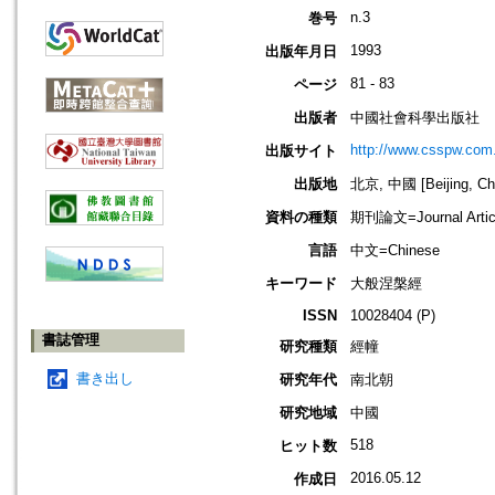
n.3
巻号
1993
出版年月日
81 - 83
ページ
出版者
中國社會科學出版社
http://www.csspw.com
出版サイト
出版地
北京, 中國 [Beijing, Ch
資料の種類
期刊論文=Journal Artic
言語
中文=Chinese
キーワード
大般涅槃經
ISSN
10028404 (P)
書誌管理
研究種類
經幢
書き出し
研究年代
南北朝
研究地域
中國
518
ヒット数
2016.05.12
作成日