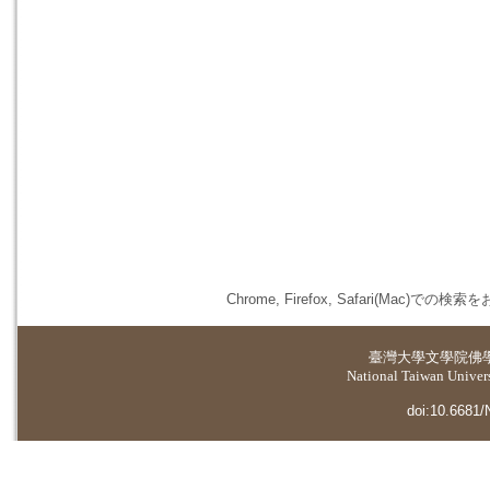
Chrome, Firefox, Safari(
臺灣大學
文學院佛
National Taiwan Universi
doi:10.6681