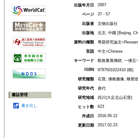
2007
出版年月日
37 - 57
ページ
出版者
文物出版社
出版地
北京, 中國 [Beijing, Ch
資料の種類
專題研究論文=Research
言語
中文=Chinese
キーワード
觀無量壽佛經; 一佛五
ISBN
9787501022410 (精)
研究種類
石窟; 佛教圖像; 雕塑
研究年代
唐代
書誌管理
研究地域
四川(大足北山石窟)
書き出し
623
ヒット数
2016.05.12
作成日
2017.02.23
更新日期