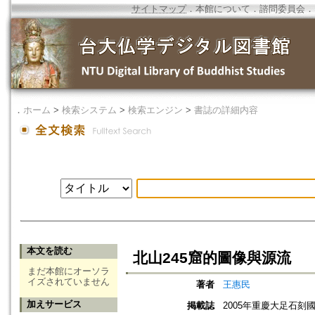
サイトマップ
．
本館について
．
諮問委員会
．
．
ホーム
>
検索システム
>
検索エンジン
>
書誌の詳細内容
本文を読む
北山245窟的圖像與源流
まだ本館にオーソラ
イズされていません
著者
王惠民
加えサービス
掲載誌
2005年重慶大足石刻