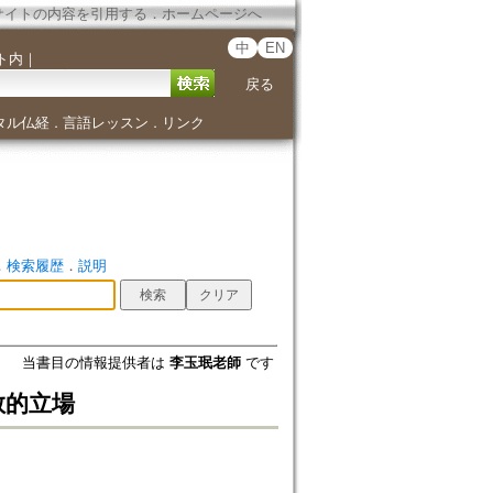
サイトの内容を引用する
．
ホームページへ
中
EN
ト内
｜
戻る
タル仏経
言語レッスン
リンク
．
．
．
検索履歴
．
説明
当書目の情報提供者は
李玉珉老師
です
教的立場