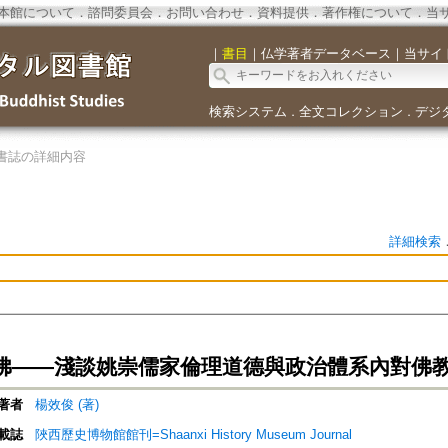
本館について
．
諮問委員会
．
お問い合わせ
．
資料提供
．
著作権について
．
当
｜
書目
｜
仏学著者データベース
｜
当サイ
検索システム
全文コレクション
デジ
．
．
書誌の詳細内容
詳細検索
佛——淺談姚崇儒家倫理道德與政治體系內對佛
著者
楊效俊 (著)
載誌
陜西歷史博物館館刊=Shaanxi History Museum Journal