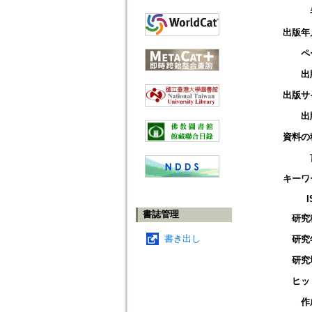
出版年
ペ
出
出版サ
出
資料の
キーワ
I
書誌管理
研究
書き出し
研究
研究
ヒッ
作