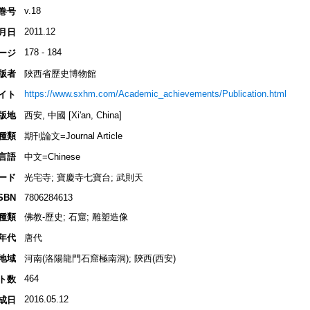
v.18
巻号
2011.12
月日
178 - 184
ージ
版者
陜西省歷史博物館
https://www.sxhm.com/Academic_achievements/Publication.html
イト
版地
西安, 中國 [Xi'an, China]
種類
期刊論文=Journal Article
言語
中文=Chinese
ード
光宅寺; 寶慶寺七寶台; 武則天
SBN
7806284613
種類
佛教-歷史; 石窟; 雕塑造像
年代
唐代
地域
河南(洛陽龍門石窟極南洞); 陝西(西安)
464
ト数
2016.05.12
成日