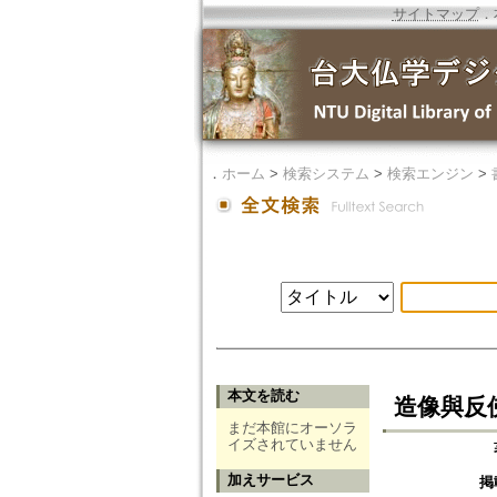
サイトマップ
．
．
ホーム
>
検索システム
>
検索エンジン
>
本文を読む
造像與反
まだ本館にオーソラ
イズされていません
加えサービス
掲