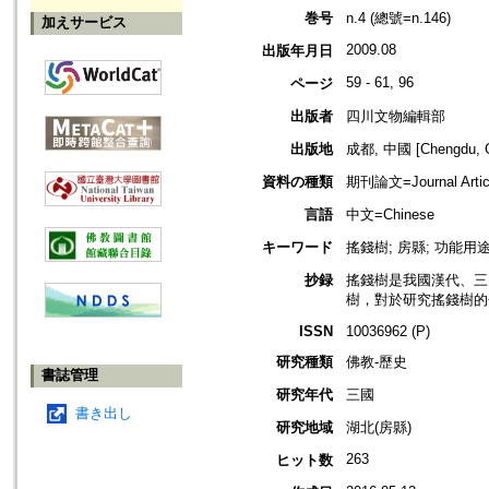
巻号
n.4 (總號=n.146)
加えサービス
2009.08
出版年月日
59 - 61, 96
ページ
出版者
四川文物編輯部
出版地
成都, 中國 [Chengdu, C
資料の種類
期刊論文=Journal Artic
言語
中文=Chinese
キーワード
搖錢樹; 房縣; 功能用
抄録
搖錢樹是我國漢代、三
樹，對於研究搖錢樹的
ISSN
10036962 (P)
研究種類
佛教-歷史
書誌管理
研究年代
三國
書き出し
研究地域
湖北(房縣)
263
ヒット数