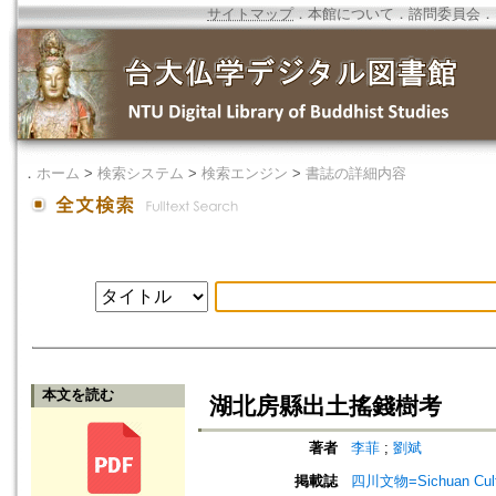
サイトマップ
．
本館について
．
諮問委員会
．
．
ホーム
>
検索システム
>
検索エンジン
>
書誌の詳細内容
本文を読む
湖北房縣出土搖錢樹考
著者
李菲
;
劉斌
掲載誌
四川文物=Sichuan Cultu